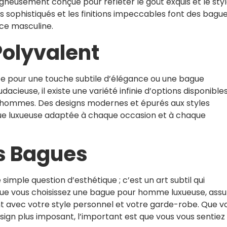
gneusement conçue pour refléter le goût exquis et le sty
ls sophistiqués et les finitions impeccables font des bagu
ce masculine.
Polyvalent
e pour une touche subtile d’élégance ou une bague
acieuse, il existe une variété infinie d’options disponible
 hommes. Des designs modernes et épurés aux styles
ague luxueuse adaptée à chaque occasion et à chaque
es Bagues
simple question d’esthétique ; c’est un art subtil qui
ue vous choisissez une bague pour homme luxueuse, assu
 avec votre style personnel et votre garde-robe. Que v
ign plus imposant, l’important est que vous vous sentiez