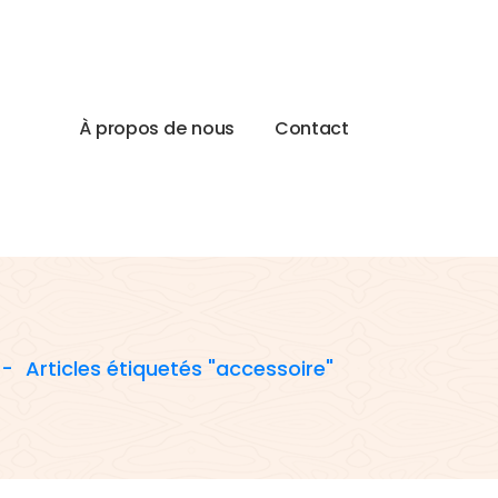
À
p
r
o
p
o
s
d
e
n
o
u
s
C
o
n
t
a
c
t
-
Articles étiquetés "accessoire"