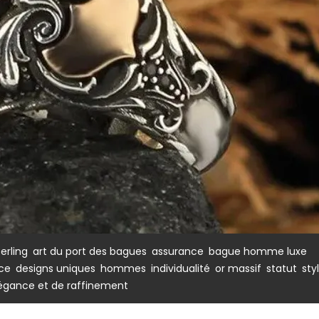
,
,
,
,
erling
art du port des bagues
assurance
bague homme luxe
,
,
,
,
,
,
ce
designs uniques
hommes
individualité
or massif
statut
sty
légance et de raffinement