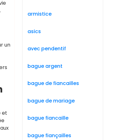
vie
.
armistice
asics
ur un
avec pendentif
bague argent
ers
bague de fiancailles
n
bague de mariage
 et
bague fiancaille
ée
iaux
bague fiançailles