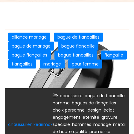
alliance mariage
bague de fiancailles
bague de mariage
bague fiancaille
bague fiançailles
bague fiancailles
fiançaille
fiançailles
mariage
pour femme
,
accessoire
bague de fiancaille
,
,
homme
bagues de fiançailles
,
,
,
choix personnel
design
éclat
,
,
engagement
éternité
gravure
,
,
,
chaussurenikeairmax
spéciale
hommes
mariage
métal
,
,
de haute qualité
promesse