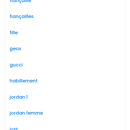
fiançaille
fiançailles
fille
geox
gucci
habillement
jordan 1
jordan femme
jott