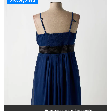
Uncategorized
,
,
astuces
deuxième main