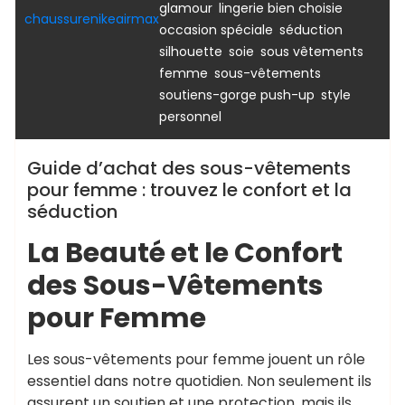
,
,
glamour
lingerie bien choisie
chaussurenikeairmax
,
,
occasion spéciale
séduction
,
,
silhouette
soie
sous vêtements
,
,
femme
sous-vêtements
,
soutiens-gorge push-up
style
personnel
Guide d’achat des sous-vêtements
pour femme : trouvez le confort et la
séduction
La Beauté et le Confort
des Sous-Vêtements
pour Femme
Les sous-vêtements pour femme jouent un rôle
essentiel dans notre quotidien. Non seulement ils
assurent un soutien et une protection, mais ils