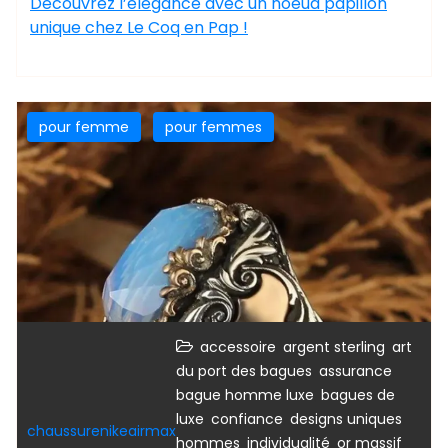
Découvrez l’élégance avec un noeud papillon
unique chez Le Coq en Pap !
pour femme
pour femmes
,
,
accessoire
argent sterling
art
,
,
du port des bagues
assurance
,
bague homme luxe
bagues de
,
,
,
luxe
confiance
designs uniques
chaussurenikeairmax
,
,
,
hommes
individualité
or massif