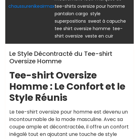
,
chaussurenikeairmax
tee-shirts oversize pour homme
,
,
pantalon cargo
style
,
,
superpositions
sweat à capuche
,
tee shirt oversize homme
tee-
,
shirt oversize
veste en cuir
Le Style Décontracté du Tee-shirt
Oversize Homme
Tee-shirt Oversize
Homme : Le Confort et le
Style Réunis
Le tee-shirt oversize pour homme est devenu un
incontournable de la mode masculine. Avec sa
coupe ample et décontractée, il offre un confort
inégalé tout en ajoutant une touche de style