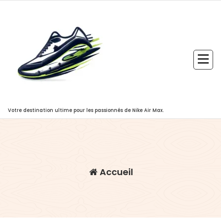
Aller
au
contenu
Votre destination ultime pour les passionnés de Nike Air Max.
Accueil
,
,
accessoire
armée royale
art
,
,
,
du noeud papillon
blazer
bois
,
chemise en jean
chemise