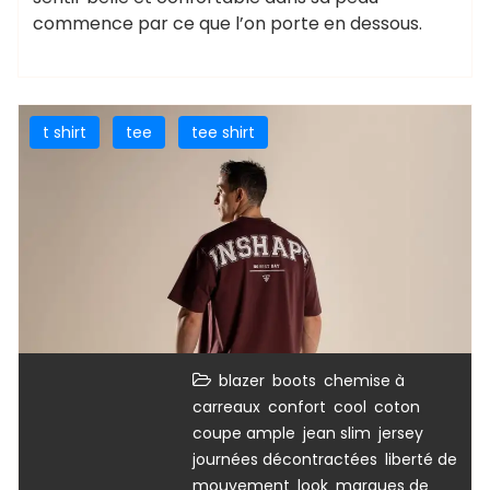
commence par ce que l’on porte en dessous.
t shirt
tee
tee shirt
,
,
blazer
boots
chemise à
,
,
,
,
carreaux
confort
cool
coton
,
,
,
coupe ample
jean slim
jersey
,
journées décontractées
liberté de
,
,
mouvement
look
marques de