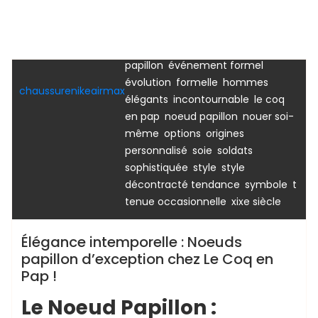
,
,
habillée
chic
collection haut de
,
,
,
gamme
costume
couleurs
,
croatie
destination noeuds
,
,
papillon
événement formel
Uncategorized
,
,
évolution
formelle
hommes
chaussurenikeairmax
,
,
élégants
incontournable
le coq
,
,
en pap
noeud papillon
nouer soi-
,
,
,
même
options
origines
,
,
,
personnalisé
soie
soldats
,
,
sophistiquée
style
style
,
,
,
décontracté tendance
symbole
t
,
tenue occasionnelle
xixe siècle
Élégance intemporelle : Noeuds
papillon d’exception chez Le Coq en
Pap !
Le Noeud Papillon :