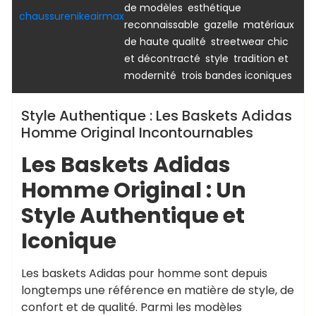
,
de modèles
esthétique
chaussurenikeairmax
,
,
reconnaissable
gazelle
matériaux
,
de haute qualité
streetwear chic
,
,
et décontracté
style
tradition et
,
modernité
trois bandes iconiques
Style Authentique : Les Baskets Adidas
Homme Original Incontournables
Les Baskets Adidas
Homme Original : Un
Style Authentique et
Iconique
Les baskets Adidas pour homme sont depuis
longtemps une référence en matière de style, de
confort et de qualité. Parmi les modèles