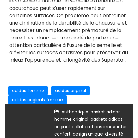
inconvénient notable : la semelle extérieure en
caoutchouc peut s’user rapidement sur
certaines surfaces. Ce problème peut entraîner
une diminution de la durabilité de la chaussure et
nécessiter un remplacement prématuré de la
paire. Il est donc recommandé de porter une
attention particulière à l’usure de la semelle et
d’éviter les surfaces abrasives pour préserver au
mieux l’apparence et la longévité des Superstar.
adidas femme
adidas original
adidas originals femme
,
authentique
basket adidas
,
homme original
baskets adidas
,
,
original
collaborations innovantes
,
,
confort
design unique
diversité