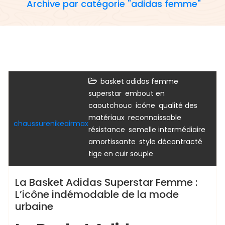
Archive par catégorie "adidas femme"
basket adidas femme
adidas femme
adidas superstar
,
superstar
embout en
adidas superstar homme
,
,
caoutchouc
icône
qualité des
chaussure adidas superstar
,
,
matériaux
reconnaissable
chaussurenikeairmax
,
résistance
semelle intermédiaire
,
,
amortissante
style décontracté
tige en cuir souple
La Basket Adidas Superstar Femme :
L’icône indémodable de la mode
urbaine