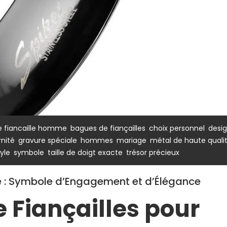
,
,
,
 fiancaille homme
bagues de fiançailles
choix personnel
desi
,
,
,
,
rnité
gravure spéciale
hommes
mariage
métal de haute quali
,
,
,
tyle
symbole
taille de doigt exacte
trésor précieux
 : Symbole d’Engagement et d’Élégance
 Fiançailles pour