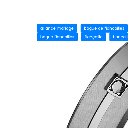
alliance mariage
bague de fiancailles
bague fiancailles
fiançaille
fiançail