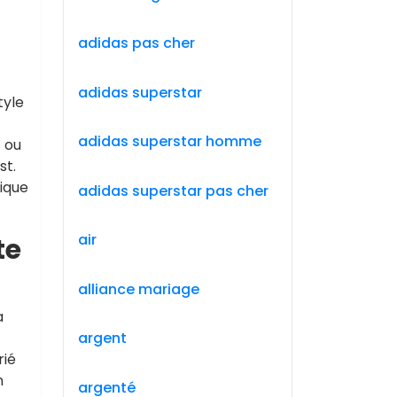
adidas pas cher
adidas superstar
tyle
adidas superstar homme
t ou
st.
nique
adidas superstar pas cher
air
te
alliance mariage
a
argent
rié
n
argenté