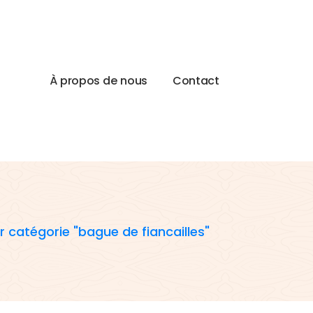
À
p
r
o
p
o
s
d
e
n
o
u
s
C
o
n
t
a
c
t
r catégorie "bague de fiancailles"