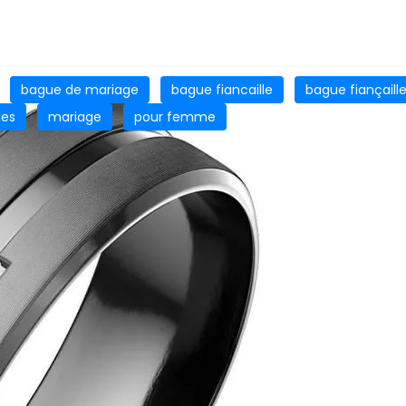
bague de mariage
bague fiancaille
bague fiançaill
les
mariage
pour femme