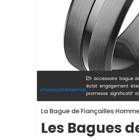
,
accessoire
bague de
,
,
éclat
engagement
éte
chaussurenikeairmax
,
,
promesse
significatif
s
La Bague de Fiançailles Homme
Les Bagues de