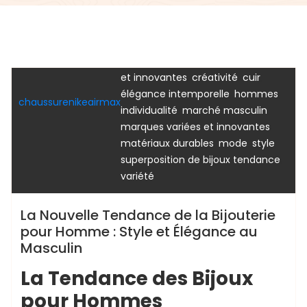
,
,
accessoires
adaptabilité
,
,
,
argent massif
bagues
bijouterie
,
,
bijouterie homme
bijoux
,
bracelets
collections diversifiées
,
,
,
et innovantes
créativité
cuir
bijou
bijouterie
bijoutier
pour femme
,
,
élégance intemporelle
hommes
chaussurenikeairmax
,
,
individualité
marché masculin
,
marques variées et innovantes
,
,
,
matériaux durables
mode
style
,
superposition de bijoux tendance
variété
La Nouvelle Tendance de la Bijouterie
pour Homme : Style et Élégance au
Masculin
La Tendance des Bijoux
pour Hommes