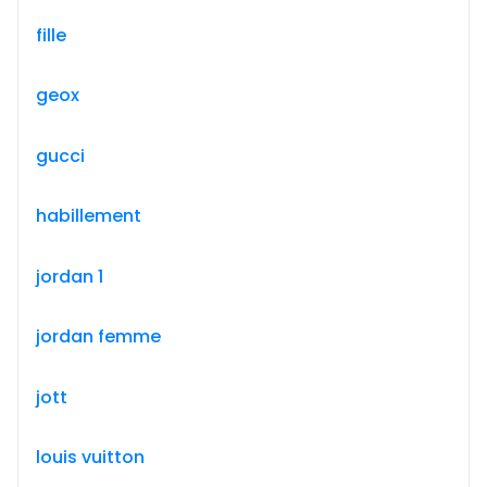
fille
geox
gucci
habillement
jordan 1
jordan femme
jott
louis vuitton