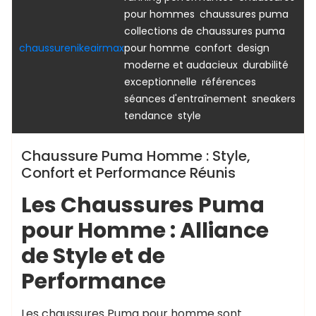
,
,
pour hommes
chaussures puma
collections de chaussures puma
,
,
chaussurenikeairmax
pour homme
confort
design
,
moderne et audacieux
durabilité
,
,
exceptionnelle
références
,
séances d'entraînement
sneakers
,
tendance
style
Chaussure Puma Homme : Style,
Confort et Performance Réunis
Les Chaussures Puma
pour Homme : Alliance
de Style et de
Performance
Les chaussures Puma pour homme sont