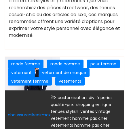
à différents styles et préférences. Que vous
recherchiez des pièces streetwear, des tenues
casual-chic ou des articles de luxe, ces marques
renommées offrent une variété d’options pour
exprimer votre style personnel avec élégance et
modernité.
mode femme
mode homme
pour femme
vetement
vetement de marque
vetement femme
vetements
,
,
,
customisation
diy
friperies
,
,
qualité-prix
shopping en ligne
,
,
tenues stylish
ventes vintage
chaussurenikeairmax
,
vetement homme pas cher
vêtements homme pas cher