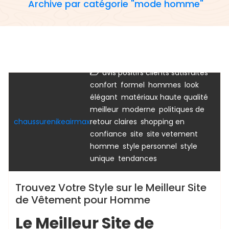
Archive par catégorie "mode homme"
,
avis positifs clients satisfaites
,
,
,
confort
formel
hommes
look
boutique des marques
mode homme
vente
,
,
élégant
matériaux haute qualité
vetement
vetement femme
vetements
,
,
meilleur
moderne
politiques de
,
chaussurenikeairmax
retour claires
shopping en
,
,
confiance
site
site vetement
,
,
homme
style personnel
style
,
unique
tendances
Trouvez Votre Style sur le Meilleur Site
de Vêtement pour Homme
Le Meilleur Site de