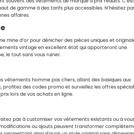
nt souvent des vêtements de marque à prix réduits. C’es
 haut de gamme à des tarifs plus accessibles. N’hésitez pa
nes affaires.
ge
une mine d’or pour dénicher des pièces uniques et original
êtements vintage en excellent état qui apporteront une
, le tout sans vous ruiner.
des vêtements homme pas chers, allant des basiques aux
 profitez des codes promo et surveillez les offres spécia
prix lors de vos achats en ligne.
hésitez pas à customiser vos vêtements existants ou à vou
es modifications ou ajouts peuvent transformer complète
 permettant ainsi d’avoir un style original sans dépense