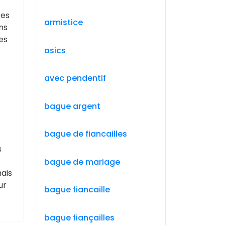
tes
armistice
ns
es
asics
avec pendentif
bague argent
bague de fiancailles
s
bague de mariage
ais
ur
bague fiancaille
bague fiançailles