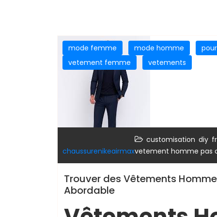
mode femme
mode homme
pou
vetement femme
vetements
,
,
customisation
diy
f
chaussurenikeairmax
vetement homme pas 
Trouver des Vêtements Homme Pa
Abordable
Vêtements H