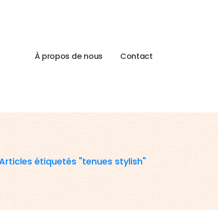
À
p
r
o
p
o
s
d
e
n
o
u
s
C
o
n
t
a
c
t
Articles étiquetés "tenues stylish"