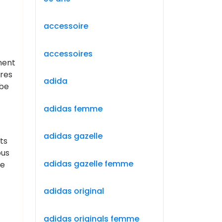
accessoire
accessoires
ement
ires
adida
obe
adidas femme
adidas gazelle
ts
ous
adidas gazelle femme
de
adidas original
adidas originals femme