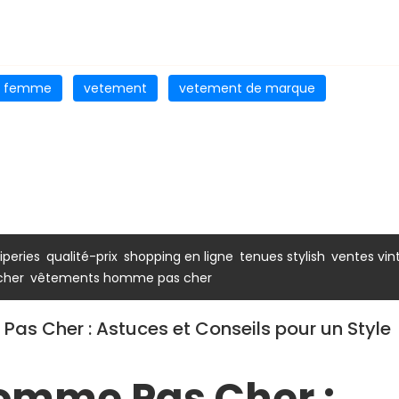
r femme
vetement
vetement de marque
,
,
,
,
riperies
qualité-prix
shopping en ligne
tenues stylish
ventes vin
,
cher
vêtements homme pas cher
s Cher : Astuces et Conseils pour un Style
omme Pas Cher :