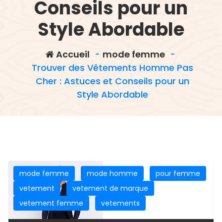
Conseils pour un
Style Abordable
Accueil
-
mode femme
-
Trouver des Vêtements Homme Pas
Cher : Astuces et Conseils pour un
Style Abordable
mode femme
mode homme
pour femme
vetement
vetement de marque
vetement femme
vetements