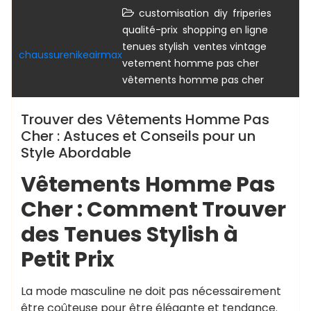
,
,
,
customisation
diy
friperies
,
,
qualité-prix
shopping en ligne
,
,
tenues stylish
ventes vintage
chaussurenikeairmax
,
vetement homme pas cher
vêtements homme pas cher
Trouver des Vêtements Homme Pas
Cher : Astuces et Conseils pour un
Style Abordable
Vêtements Homme Pas
Cher : Comment Trouver
des Tenues Stylish à
Petit Prix
La mode masculine ne doit pas nécessairement
être coûteuse pour être élégante et tendance.