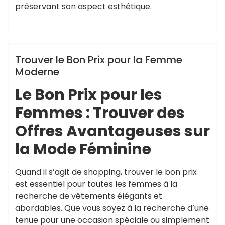
préservant son aspect esthétique.
,
,
quantité
shopping
soldes
,
,
saisonnières
tenue
vêtements
élégants
Uncategorized
Trouver le Bon Prix pour la Femme
Moderne
Le Bon Prix pour les
Femmes : Trouver des
Offres Avantageuses sur
la Mode Féminine
Quand il s’agit de shopping, trouver le bon prix
est essentiel pour toutes les femmes à la
recherche de vêtements élégants et
abordables. Que vous soyez à la recherche d’une
tenue pour une occasion spéciale ou simplement