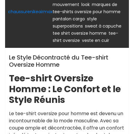
,
,
mouvement
look
marques de
,
chaussurenikeairmax
tee-shirts oversize pour homme
,
,
pantalon cargo
style
,
,
superpositions
sweat à capuche
,
tee shirt oversize homme
tee-
,
shirt oversize
veste en cuir
Le Style Décontracté du Tee-shirt
Oversize Homme
Tee-shirt Oversize
Homme : Le Confort et le
Style Réunis
Le tee-shirt oversize pour homme est devenu un
incontournable de la mode masculine. Avec sa
coupe ample et décontractée, il offre un confort