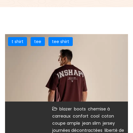
t shirt
tee
tee shirt
,
,
blazer
boots
chemise à
,
,
,
,
carreaux
confort
cool
coton
,
,
,
coupe ample
jean slim
jersey
,
journées décontractées
liberté de