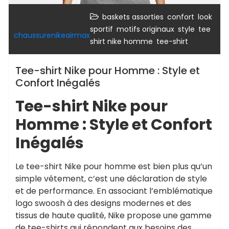
,
,
baskets assorties
confort
look
,
,
,
sportif
motifs originaux
style
tee
chaussurenikeairmax
,
shirt nike homme
tee-shirt
Tee-shirt Nike pour Homme : Style et
Confort Inégalés
Tee-shirt Nike pour
Homme : Style et Confort
Inégalés
Le tee-shirt Nike pour homme est bien plus qu’un
simple vêtement, c’est une déclaration de style
et de performance. En associant l’emblématique
logo swoosh à des designs modernes et des
tissus de haute qualité, Nike propose une gamme
de tee-shirts qui répondent aux besoins des