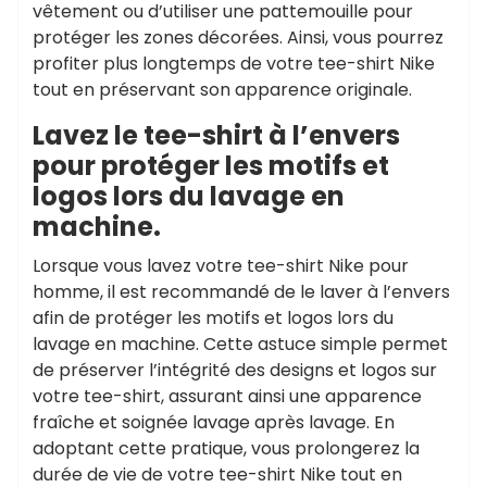
vêtement ou d’utiliser une pattemouille pour
protéger les zones décorées. Ainsi, vous pourrez
profiter plus longtemps de votre tee-shirt Nike
tout en préservant son apparence originale.
Lavez le tee-shirt à l’envers
pour protéger les motifs et
logos lors du lavage en
machine.
Lorsque vous lavez votre tee-shirt Nike pour
,
abordables
articles
homme, il est recommandé de le laver à l’envers
,
vestimentaires
codes de
afin de protéger les motifs et logos lors du
,
,
réduction
comparaison de prix
lavage en machine. Cette astuce simple permet
,
,
friperies
le bon prix femme
de préserver l’intégrité des designs et logos sur
,
newsletters des marques en ligne
votre tee-shirt, assurant ainsi une apparence
,
occasion spéciale
offres
fraîche et soignée lavage après lavage. En
,
chaussurenikeairmax
avantageuses
offres
adoptant cette pratique, vous prolongerez la
,
promotionnelles
plateformes de
durée de vie de votre tee-shirt Nike tout en
,
,
revente
promotions spéciales