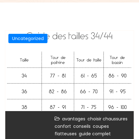
Uncategorized
,
,
avantages
choisir chaussures
,
,
confort
conseils
coupes
,
,
flatteuses
guide complet