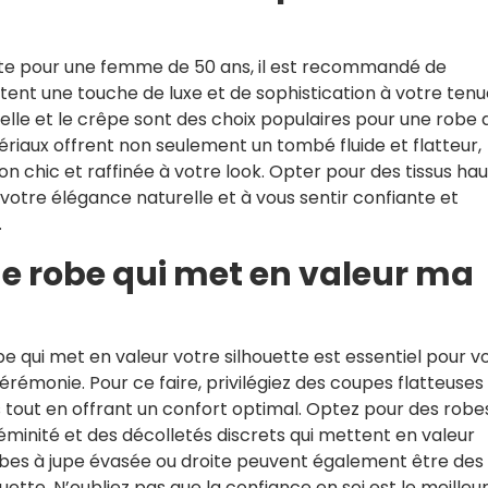
te pour une femme de 50 ans, il est recommandé de
ortent une touche de luxe et de sophistication à votre tenu
ntelle et le crêpe sont des choix populaires pour une robe 
iaux offrent non seulement un tombé fluide et flatteur,
n chic et raffinée à votre look. Opter pour des tissus hau
tre élégance naturelle et à vous sentir confiante et
.
e robe qui met en valeur ma
be qui met en valeur votre silhouette est essentiel pour v
érémonie. Pour ce faire, privilégiez des coupes flatteuses 
out en offrant un confort optimal. Optez pour des robe
 féminité et des décolletés discrets qui mettent en valeur
obes à jupe évasée ou droite peuvent également être des
ouette. N’oubliez pas que la confiance en soi est le meilleu