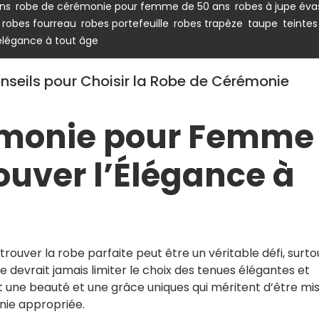
,
,
ns
robe de cérémonie pour femme de 50 ans
robes à jupe év
,
,
,
,
,
robes fourreau
robes portefeuille
robes trapèze
taupe
teintes
'élégance à tout âge
onseils pour Choisir la Robe de Cérémonie
émonie pour Femme
rouver l’Élégance à
rouver la robe parfaite peut être un véritable défi, surto
e devrait jamais limiter le choix des tenues élégantes et
 une beauté et une grâce uniques qui méritent d’être mi
nie appropriée.