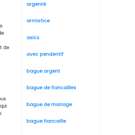
argenté
armistice
e.
de
asics
t de
avec pendentif
bague argent
bague de fiancailles
ous
bague de mariage
qui
s
bague fiancaille
r