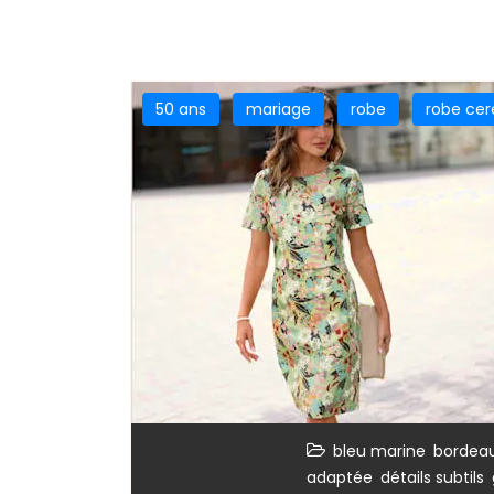
50 ans
mariage
robe
robe ce
,
bleu marine
bordea
,
,
adaptée
détails subtils