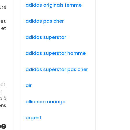
adidas originals femme
uté
adidas pas cher
ces
 et
adidas superstar
adidas superstar homme
adidas superstar pas cher
 et
air
r
e à
alliance mariage
ons
argent
be