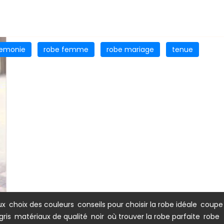
remonie
robe femme
robe mariage
tenue
,
,
,
ux
choix des couleurs
conseils pour choisir la robe idéale
coupe
,
,
,
,
gris
matériaux de qualité
noir
où trouver la robe parfaite
robe