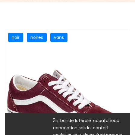
noir
noires
vans
,
,
bande latérale
caoutchouc
,
,
conception solide
confort
,
,
,
,
couleurs
cuir
daim
frottements