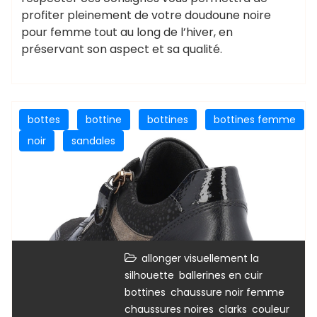
profiter pleinement de votre doudoune noire
pour femme tout au long de l’hiver, en
préservant son aspect et sa qualité.
bottes
bottine
bottines
bottines femme
noir
sandales
allonger visuellement la
,
,
silhouette
ballerines en cuir
,
,
bottines
chaussure noir femme
,
,
chaussures noires
clarks
couleur