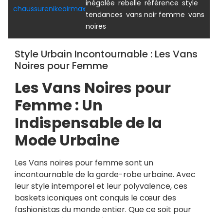
,
,
,
,
inégalée
rebelle
référence
style
chaussurenikeairmax
,
,
tendances
vans noir femme
vans
noires
Style Urbain Incontournable : Les Vans
Noires pour Femme
Les Vans Noires pour
Femme : Un
Indispensable de la
Mode Urbaine
Les Vans noires pour femme sont un
incontournable de la garde-robe urbaine. Avec
leur style intemporel et leur polyvalence, ces
baskets iconiques ont conquis le cœur des
fashionistas du monde entier. Que ce soit pour