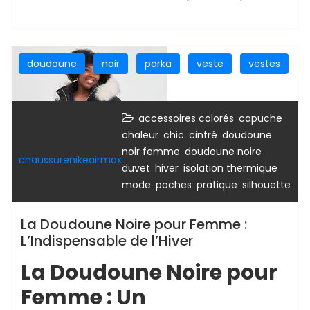
doudoune
noir
parka
veste
vestes
,
,
accessoires colorés
capuche
,
,
,
chaleur
chic
cintré
doudoune
,
,
noir femme
doudoune noire
chaussurenikeairmax
,
,
,
duvet
hiver
isolation thermique
,
,
,
mode
poches
pratique
silhouette
La Doudoune Noire pour Femme :
L’Indispensable de l’Hiver
La Doudoune Noire pour
Femme : Un