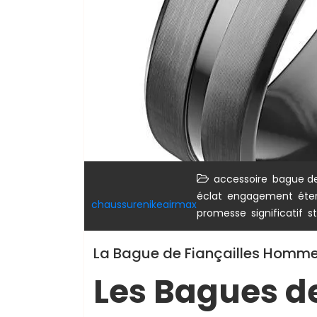
,
accessoire
bague de
,
,
éclat
engagement
éte
chaussurenikeairmax
,
,
promesse
significatif
s
La Bague de Fiançailles Homme
Les Bagues de