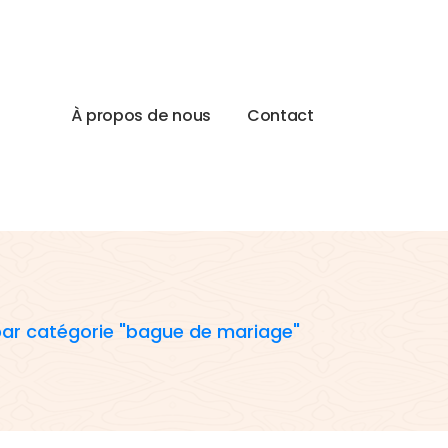
À
p
r
o
p
o
s
d
e
n
o
u
s
C
o
n
t
a
c
t
par catégorie "bague de mariage"