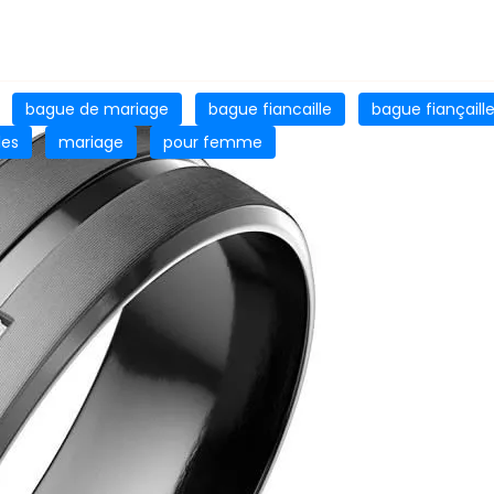
bague de mariage
bague fiancaille
bague fiançaill
les
mariage
pour femme