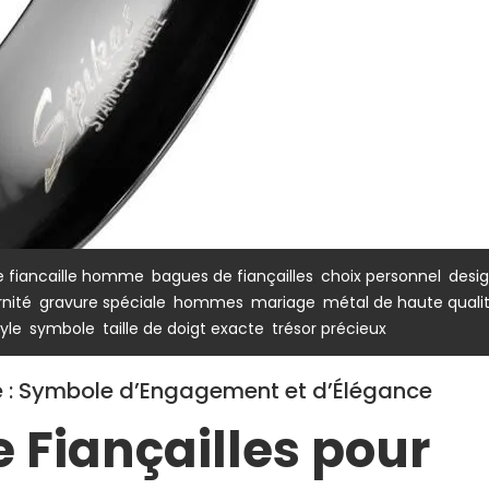
,
,
,
 fiancaille homme
bagues de fiançailles
choix personnel
desi
,
,
,
,
rnité
gravure spéciale
hommes
mariage
métal de haute quali
,
,
,
tyle
symbole
taille de doigt exacte
trésor précieux
 : Symbole d’Engagement et d’Élégance
 Fiançailles pour