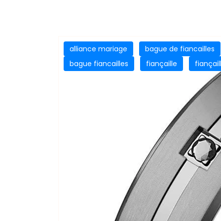
alliance mariage
bague de fiancailles
bague fiancailles
fiançaille
fiançail