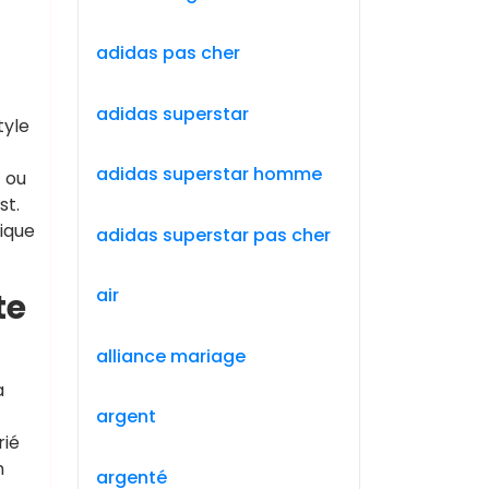
adidas pas cher
adidas superstar
tyle
adidas superstar homme
t ou
st.
nique
adidas superstar pas cher
air
te
alliance mariage
a
argent
rié
n
argenté