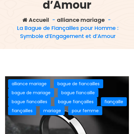
d’Amour
Accueil
-
alliance mariage
-
La Bague de Fiançailles pour Homme :
Symbole d’Engagement et d’Amour
alliance mariage
bague de fiancailles
bague de mariage
bague fiancaille
bague fiancailles
bague fiançailles
fiançaille
fiançailles
mariage
pour femme