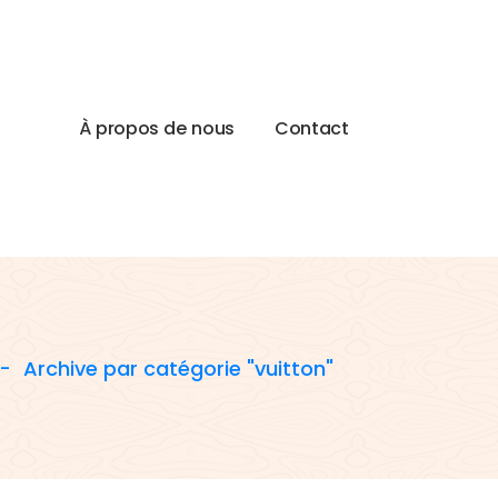
À
p
r
o
p
o
s
d
e
n
o
u
s
C
o
n
t
a
c
t
-
Archive par catégorie "vuitton"