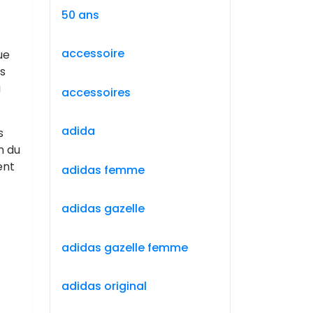
50 ans
accessoire
ue
es
a
accessoires
adida
s
m du
ent
adidas femme
adidas gazelle
adidas gazelle femme
adidas original