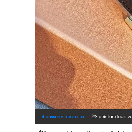
chaussurenikeairmax
ceinture louis 