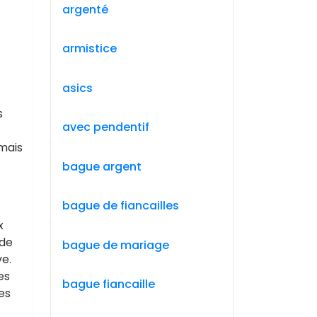
argenté
armistice
asics
s
avec pendentif
mais
bague argent
bague de fiancailles
x
 de
bague de mariage
ve.
es
bague fiancaille
es