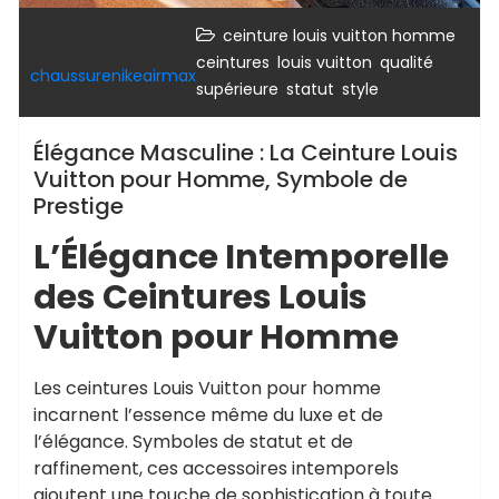
,
ceinture louis vuitton homme
,
,
ceintures
louis vuitton
qualité
chaussurenikeairmax
,
,
supérieure
statut
style
Élégance Masculine : La Ceinture Louis
Vuitton pour Homme, Symbole de
Prestige
L’Élégance Intemporelle
des Ceintures Louis
Vuitton pour Homme
Les ceintures Louis Vuitton pour homme
incarnent l’essence même du luxe et de
l’élégance. Symboles de statut et de
raffinement, ces accessoires intemporels
ajoutent une touche de sophistication à toute