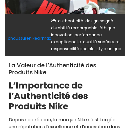
,
,
authenticité
design soigné
,
,
durabilité remarquable
éthique
,
innovation
performance
chaussurenikeairmax
,
,
exceptionnelle
qualité supérieure
,
responsabilité sociale
style unique
La Valeur de l’Authenticité des
Produits Nike
L’Importance de
l’Authenticité des
Produits Nike
Depuis sa création, la marque Nike s’est forgée
une réputation d’excellence et d’innovation dans