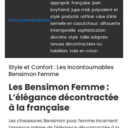
,
,
approprié
française
jean
,
,
boyfriend
jupe midi
polyvalent et
,
,
,
,
stylé
praticité
raffiné
robe d'été
chaussurenikeairmax
,
semelle en caoutchouc
silhouette
,
intemporelle
sophistication
,
,
,
discrète
style
taille adaptée
tenues décontractées ou
,
habillées
toile en coton
Style et Confort : Les Incontournables
Bensimon Femme
Les Bensimon Femme :
L’élégance décontractée
à la française
Les chaussures Bensimon pour femme incarnent
l’essence même de l’élégance décontractée à la