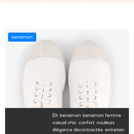
bensimon
,
,
bensimon
bensimon femme
,
,
,
casual chic
confort
couleurs
,
élégance décontractée
entretien