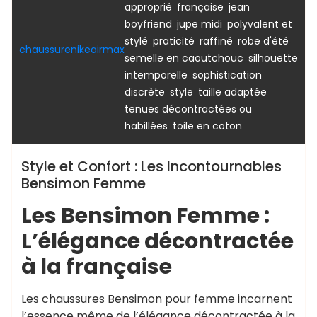
,
,
approprié
française
jean
,
,
boyfriend
jupe midi
polyvalent et
,
,
,
,
stylé
praticité
raffiné
robe d'été
chaussurenikeairmax
,
semelle en caoutchouc
silhouette
,
intemporelle
sophistication
,
,
,
discrète
style
taille adaptée
tenues décontractées ou
,
habillées
toile en coton
Style et Confort : Les Incontournables
Bensimon Femme
Les Bensimon Femme :
L’élégance décontractée
à la française
Les chaussures Bensimon pour femme incarnent
l’essence même de l’élégance décontractée à la