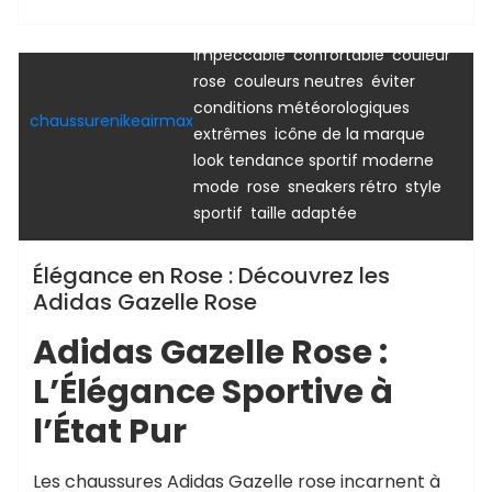
,
adidas gazelle
adidas gazelle
,
,
rose
allure vintage
apparence
,
,
impeccable
confortable
couleur
,
,
adidas gazelle
adidas gazelle femme
rose
rose
couleurs neutres
éviter
conditions météorologiques
chaussurenikeairmax
,
,
extrêmes
icône de la marque
,
look tendance sportif moderne
,
,
,
mode
rose
sneakers rétro
style
,
sportif
taille adaptée
Élégance en Rose : Découvrez les
Adidas Gazelle Rose
Adidas Gazelle Rose :
L’Élégance Sportive à
l’État Pur
Les chaussures Adidas Gazelle rose incarnent à