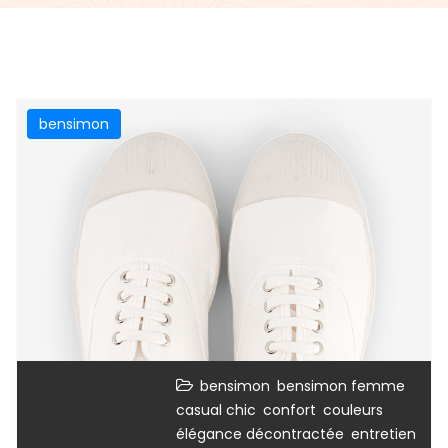
bensimon
,
,
bensimon
bensimon femme
,
,
,
casual chic
confort
couleurs
,
élégance décontractée
entretien