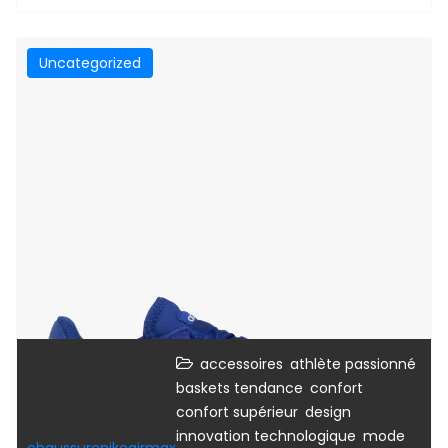
Uncategorized
,
,
accessoires
athlète passionné
,
,
baskets tendance
confort
,
,
confort supérieur
design
,
innovation technologique
mode