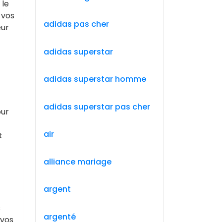
 le
 vos
adidas pas cher
eur
adidas superstar
adidas superstar homme
adidas superstar pas cher
our
air
t
alliance mariage
argent
s
argenté
 vos