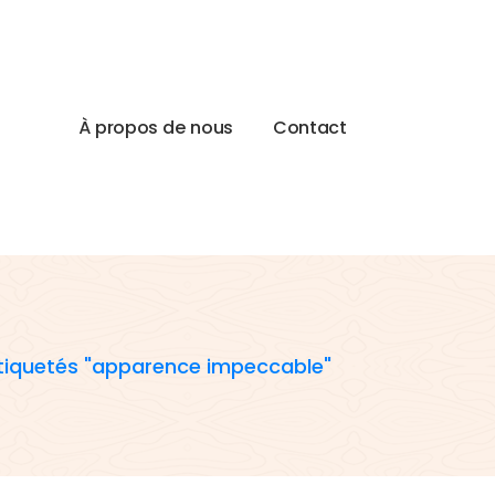
À
p
r
o
p
o
s
d
e
n
o
u
s
C
o
n
t
a
c
t
étiquetés "apparence impeccable"