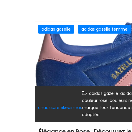
adidas gazelle
adidas gazelle femme
,
adidas gazelle
adida
,
couleur rose
couleurs n
,
chaussurenikeairmax
marque
look tendance 
adaptée
Élégance en Rose : Découvrez l