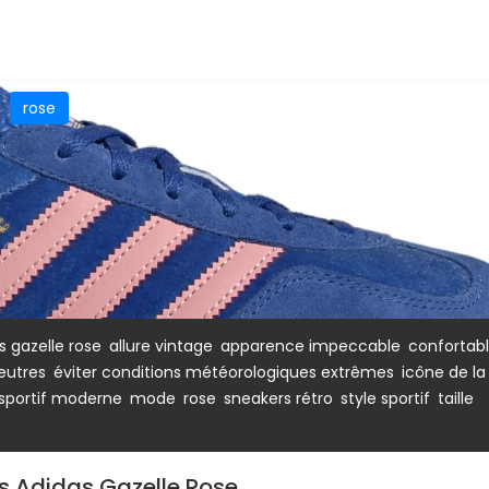
rose
,
,
,
s gazelle rose
allure vintage
apparence impeccable
confortab
,
,
eutres
éviter conditions météorologiques extrêmes
icône de la
,
,
,
,
,
sportif moderne
mode
rose
sneakers rétro
style sportif
taille
es Adidas Gazelle Rose