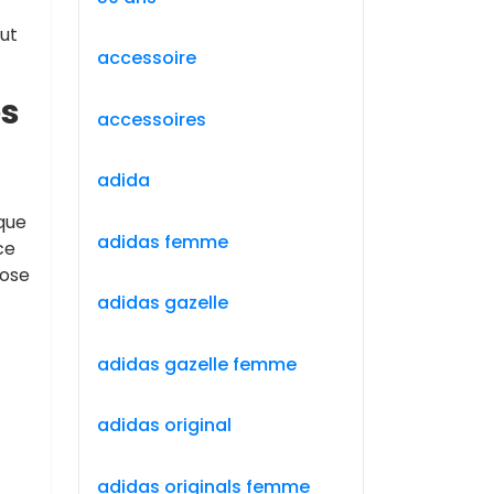
out
accessoire
es
accessoires
adida
ique
adidas femme
ce
rose
adidas gazelle
adidas gazelle femme
adidas original
adidas originals femme