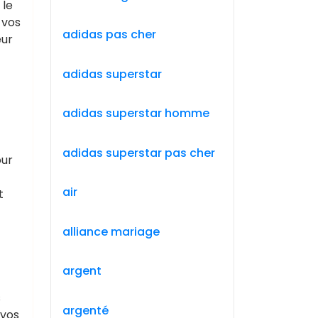
 le
 vos
adidas pas cher
eur
adidas superstar
adidas superstar homme
adidas superstar pas cher
our
air
t
alliance mariage
argent
s
argenté
 vos