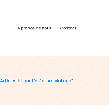
À
p
r
o
p
o
s
d
e
n
o
u
s
C
o
n
t
a
c
t
Articles étiquetés "allure vintage"