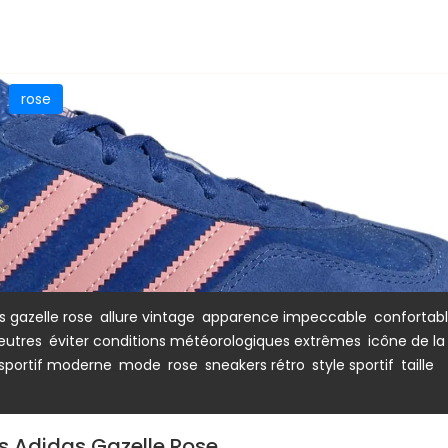
rose
,
,
,
s gazelle rose
allure vintage
apparence impeccable
confortab
,
,
eutres
éviter conditions météorologiques extrêmes
icône de la
,
,
,
,
,
sportif moderne
mode
rose
sneakers rétro
style sportif
taille
es Adidas Gazelle Rose