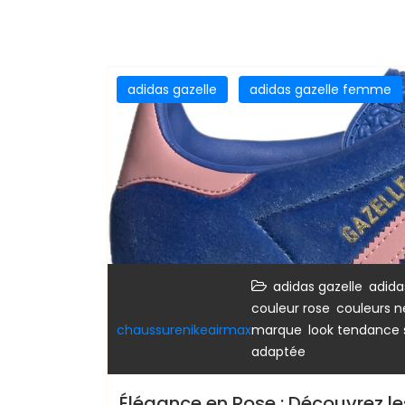
adidas gazelle
adidas gazelle femme
,
adidas gazelle
adida
,
couleur rose
couleurs n
,
chaussurenikeairmax
marque
look tendance 
adaptée
Élégance en Rose : Découvrez l