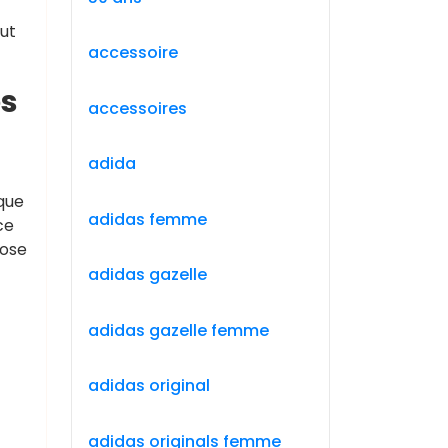
out
accessoire
es
accessoires
adida
ique
adidas femme
ce
rose
adidas gazelle
adidas gazelle femme
adidas original
adidas originals femme