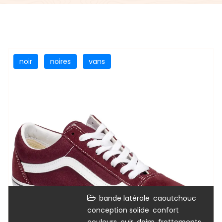
noir
noires
vans
,
,
bande latérale
caoutchouc
,
,
conception solide
confort
,
,
,
,
couleurs
cuir
daim
frottements