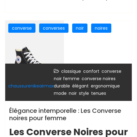
converse
converses
noir
noires
,
,
classique
confort
converse
,
,
noir femme
converse noires
,
,
,
chaussurenikeairmax
durable
élégant
ergonomique
,
,
,
mode
noir
style
tenues
Élégance intemporelle : Les Converse
noires pour femme
Les Converse Noires pour