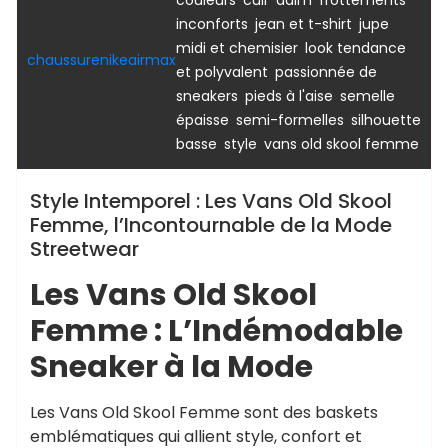
,
,
inconforts
jean et t-shirt
jupe
,
midi et chemisier
look tendance
chaussurenikeairmax
,
et polyvalent
passionnée de
,
,
sneakers
pieds à l'aise
semelle
,
,
épaisse
semi-formelles
silhouette
,
,
basse
style
vans old skool femme
Style Intemporel : Les Vans Old Skool
Femme, l’Incontournable de la Mode
Streetwear
Les Vans Old Skool
Femme : L’Indémodable
Sneaker à la Mode
Les Vans Old Skool Femme sont des baskets
emblématiques qui allient style, confort et