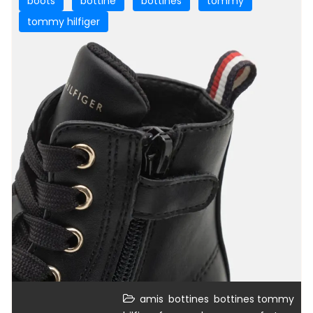
boots
bottine
bottines
tommy
tommy hilfiger
,
,
amis
bottines
bottines tommy