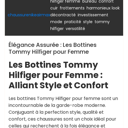
,
,
,
hilfiger femme
bureau
confort
,
,
cuir
frottements
harmonieux look
,
chaussurenikeairmax
décontracté
investissement
,
,
,
mode
praticité
style
tommy
,
hilfiger
versatilité
Élégance Assurée : Les Bottines
Tommy Hilfiger pour Femme
Les Bottines Tommy
Hilfiger pour Femme :
Alliant Style et Confort
Les bottines Tommy Hilfiger pour femme sont un
incontournable de la garde-robe moderne.
Conjuguant à la perfection style, qualité et
confort, ces chaussures sont un choix idéal pour
celles qui recherchent à la fois élégance et