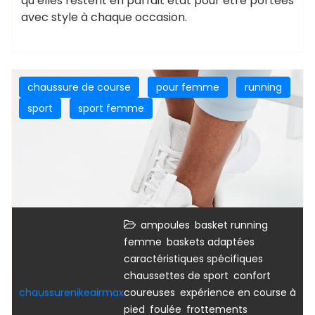
qu’elles restent en parfait état pour être portées
avec style à chaque occasion.
chaussure de course
pour femme
running
sport
sport femme
,
ampoules
basket running
,
,
femme
baskets adaptées
,
caractéristiques spécifiques
,
,
chaussettes de sport
confort
,
chaussurenikeairmax
coureuses
expérience en course à
,
,
,
pied
foulée
frottements