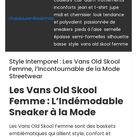
,
,
inconforts
jean et t-shirt
jupe
,
midi et chemisier
look tendance
chaussurenikeairmax
,
et polyvalent
passionnée de
,
,
sneakers
pieds à l'aise
semelle
,
,
épaisse
semi-formelles
silhouette
,
,
basse
style
vans old skool femme
Style Intemporel : Les Vans Old Skool
Femme, l’Incontournable de la Mode
Streetwear
Les Vans Old Skool
Femme : L’Indémodable
Sneaker à la Mode
Les Vans Old Skool Femme sont des baskets
emblématiques qui allient style, confort et