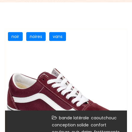
noir
noires
vans
,
,
bande latérale
caoutchouc
,
,
conception solide
confort
,
,
,
,
couleurs
cuir
daim
frottements