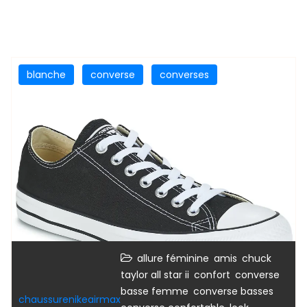
blanche
converse
converses
,
,
allure féminine
amis
chuck
,
,
taylor all star ii
confort
converse
,
,
basse femme
converse basses
chaussurenikeairmax