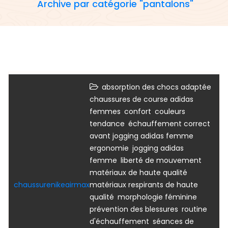
Archive par catégorie "pantalons"
adida
adidas femme
pantalon
,
absorption des chocs adaptée
chaussures de course adidas
pantalons
sport
sport femme
,
,
femmes
confort
couleurs
,
tendance
échauffement correct
,
avant jogging adidas femme
,
ergonomie
jogging adidas
,
,
femme
liberté de mouvement
,
matériaux de haute qualité
chaussurenikeairmax
matériaux respirants de haute
,
,
qualité
morphologie féminine
,
prévention des blessures
routine
,
d'échauffement
séances de