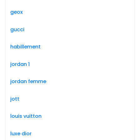
geox
gucci
habillement
jordan 1
jordan femme
jott
louis vuitton
luxe dior