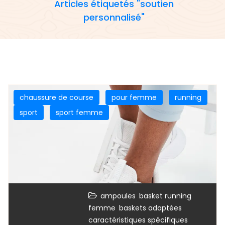
Articles étiquetés "soutien
personnalisé"
chaussure de course
pour femme
running
sport
sport femme
,
ampoules
basket running
,
,
femme
baskets adaptées
,
caractéristiques spécifiques