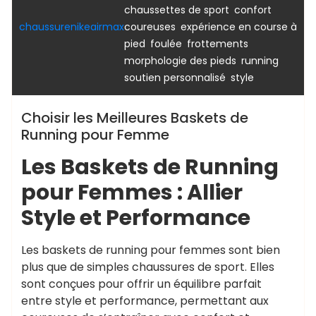
,
,
chaussettes de sport
confort
,
chaussurenikeairmax
coureuses
expérience en course à
,
,
,
pied
foulée
frottements
,
,
morphologie des pieds
running
,
soutien personnalisé
style
Choisir les Meilleures Baskets de
Running pour Femme
Les Baskets de Running
pour Femmes : Allier
Style et Performance
Les baskets de running pour femmes sont bien
plus que de simples chaussures de sport. Elles
sont conçues pour offrir un équilibre parfait
entre style et performance, permettant aux