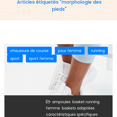
Articles étiquetés "morphologie des
pieds"
chaussure de course
pour femme
running
sport
sport femme
,
ampoules
basket running
,
,
femme
baskets adaptées
,
caractéristiques spécifiques