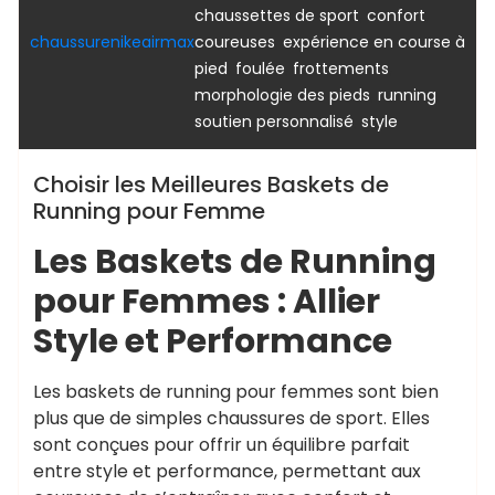
,
,
chaussettes de sport
confort
,
chaussurenikeairmax
coureuses
expérience en course à
,
,
,
pied
foulée
frottements
,
,
morphologie des pieds
running
,
soutien personnalisé
style
Choisir les Meilleures Baskets de
Running pour Femme
Les Baskets de Running
pour Femmes : Allier
Style et Performance
Les baskets de running pour femmes sont bien
plus que de simples chaussures de sport. Elles
sont conçues pour offrir un équilibre parfait
entre style et performance, permettant aux