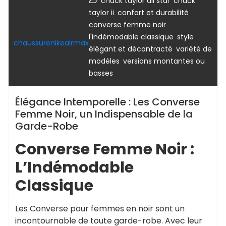
,
chuck taylor all star
chuck
,
,
taylor ii
confort et durabilité
,
converse femme noir
,
l'indémodable classique
style
chaussurenikeairmax
,
élégant et décontracté
variété de
,
modèles
versions montantes ou
basses
Élégance Intemporelle : Les Converse
Femme Noir, un Indispensable de la
Garde-Robe
Converse Femme Noir :
L’Indémodable
Classique
Les Converse pour femmes en noir sont un
incontournable de toute garde-robe. Avec leur