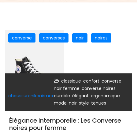
converse
converses
noir
noires
,
,
classique
confort
converse
,
,
noir femme
converse noires
,
,
,
chaussurenikeairmax
durable
élégant
ergonomique
,
,
,
mode
noir
style
tenues
Élégance intemporelle : Les Converse
noires pour femme