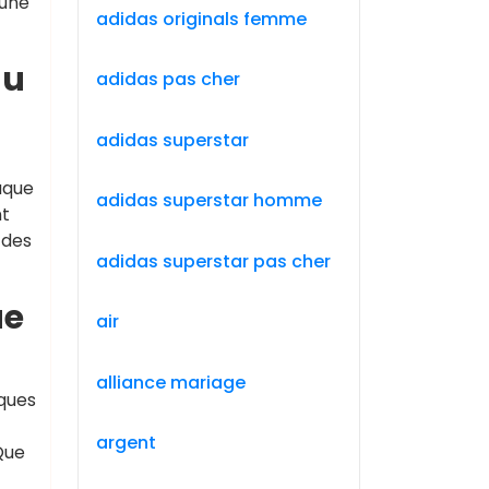
 une
adidas originals femme
du
adidas pas cher
adidas superstar
aque
adidas superstar homme
nt
 des
adidas superstar pas cher
ue
air
alliance mariage
iques
argent
Que