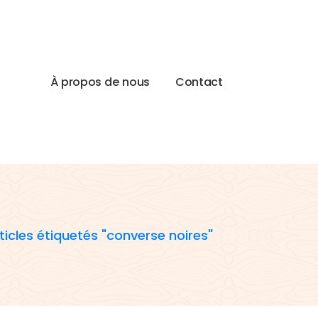
À
p
r
o
p
o
s
d
e
n
o
u
s
C
o
n
t
a
c
t
ticles étiquetés "converse noires"