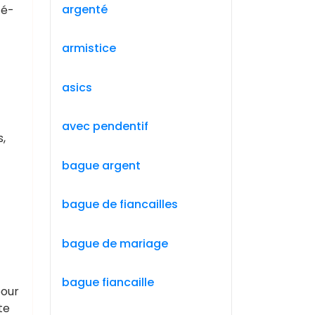
argenté
té-
armistice
asics
avec pendentif
,
bague argent
bague de fiancailles
n
bague de mariage
bague fiancaille
pour
te