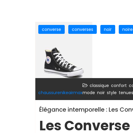
converse
converses
noir
noire
,
,
classique
confort
c
,
,
,
chaussurenikeairmax
mode
noir
style
tenue
Élégance intemporelle : Les Co
Les Converse