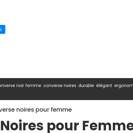
s
,
,
,
,
onverse noir femme
converse noires
durable
élégant
ergonom
s
nverse noires pour femme
 Noires pour Femme