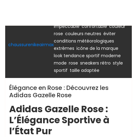
,
adidas gazelle
adidas gazelle
,
,
rose
allure vintage
apparence
,
,
impeccable
confortable
couleur
,
,
adidas gazelle
adidas gazelle femme
rose
rose
couleurs neutres
éviter
conditions météorologiques
chaussurenikeairmax
,
,
extrêmes
icône de la marque
,
look tendance sportif moderne
,
,
,
mode
rose
sneakers rétro
style
,
sportif
taille adaptée
Élégance en Rose : Découvrez les
Adidas Gazelle Rose
Adidas Gazelle Rose :
L’Élégance Sportive à
l’État Pur