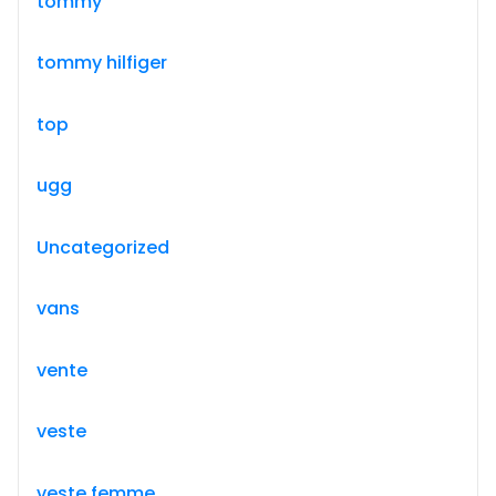
tommy
tommy hilfiger
top
ugg
Uncategorized
vans
vente
veste
veste femme