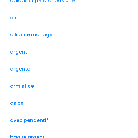
adidas superstar pas cher
air
alliance mariage
argent
argenté
armistice
asics
avec pendentif
bague argent