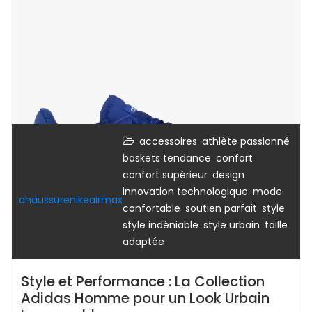
,
,
accessoires
athlète passionné
,
,
baskets tendance
confort
,
,
confort supérieur
design
,
innovation technologique
mode
chaussurenikeairmax
,
,
,
confortable
soutien parfait
style
,
,
style indéniable
style urbain
taille
adaptée
Style et Performance : La Collection
Adidas Homme pour un Look Urbain