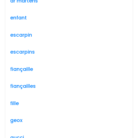
dr martens
enfant
escarpin
escarpins
fiançaille
fiançailles
fille
geox
gucci