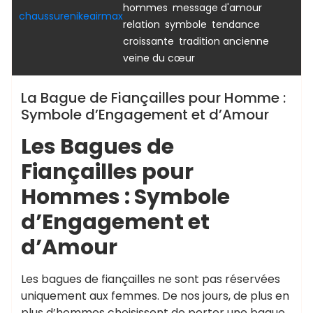
,
,
hommes
message d'amour
chaussurenikeairmax
,
,
relation
symbole
tendance
,
,
croissante
tradition ancienne
veine du cœur
La Bague de Fiançailles pour Homme :
Symbole d’Engagement et d’Amour
Les Bagues de
Fiançailles pour
Hommes : Symbole
d’Engagement et
d’Amour
Les bagues de fiançailles ne sont pas réservées
uniquement aux femmes. De nos jours, de plus en
plus d’hommes choisissent de porter une bague