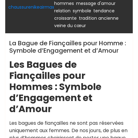
,
,
hommes
message d'amour
chaussurenikeairmax
,
,
relation
symbole
tendance
,
,
croissante
tradition ancienne
veine du cœur
La Bague de Fiançailles pour Homme :
Symbole d’Engagement et d’Amour
Les Bagues de
Fiançailles pour
Hommes : Symbole
d’Engagement et
d’Amour
Les bagues de fiançailles ne sont pas réservées
uniquement aux femmes. De nos jours, de plus en
plus d’hommes choisissent de porter une bague