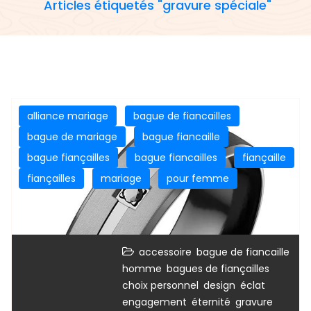
Articles étiquetés "gravure spéciale"
alliance mariage
bague de fiancailles
bague de mariage
bague fiancaille
bague fiançailles
bague fiancailles
fiançaille
fiançailles
mariage
pour femme
,
accessoire
bague de fiancaille
,
,
homme
bagues de fiançailles
,
,
,
choix personnel
design
éclat
,
,
engagement
éternité
gravure