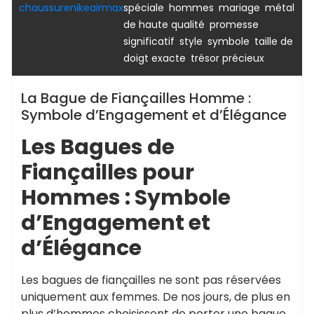
,
,
,
chaussurenikeairmax
spéciale
hommes
mariage
métal
,
,
de haute qualité
promesse
,
,
,
significatif
style
symbole
taille de
,
doigt exacte
trésor précieux
La Bague de Fiançailles Homme :
Symbole d’Engagement et d’Élégance
Les Bagues de
Fiançailles pour
Hommes : Symbole
d’Engagement et
d’Élégance
Les bagues de fiançailles ne sont pas réservées
uniquement aux femmes. De nos jours, de plus en
plus d’hommes choisissent de porter une bague