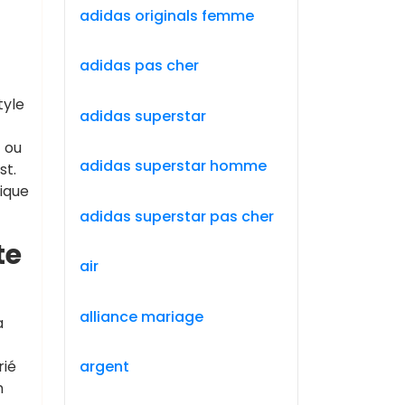
adidas originals femme
adidas pas cher
tyle
adidas superstar
t ou
adidas superstar homme
st.
nique
adidas superstar pas cher
te
air
alliance mariage
a
rié
argent
n