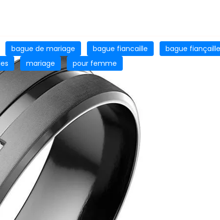
bague de mariage
bague fiancaille
bague fiançaill
les
mariage
pour femme