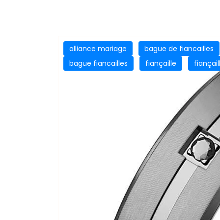
alliance mariage
bague de fiancailles
bague fiancailles
fiançaille
fiançail