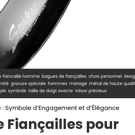
,
,
,
 fiancaille homme
bagues de fiançailles
choix personnel
desi
,
,
,
,
rnité
gravure spéciale
hommes
mariage
métal de haute quali
,
,
,
tyle
symbole
taille de doigt exacte
trésor précieux
 : Symbole d’Engagement et d’Élégance
 Fiançailles pour