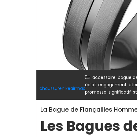
,
accessoire
bague de
,
,
éclat
engagement
éte
chaussurenikeairmax
,
,
promesse
significatif
s
La Bague de Fiançailles Homme
Les Bagues de