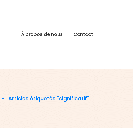
À
p
r
o
p
o
s
d
e
n
o
u
s
C
o
n
t
a
c
t
-
Articles étiquetés "significatif"