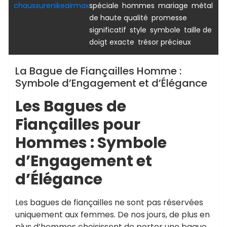
,
,
,
chaussurenikeairmax
spéciale
hommes
mariage
métal
,
,
de haute qualité
promesse
,
,
,
significatif
style
symbole
taille de
,
doigt exacte
trésor précieux
La Bague de Fiançailles Homme :
Symbole d’Engagement et d’Élégance
Les Bagues de
Fiançailles pour
Hommes : Symbole
d’Engagement et
d’Élégance
Les bagues de fiançailles ne sont pas réservées
uniquement aux femmes. De nos jours, de plus en
plus d’hommes choisissent de porter une bague