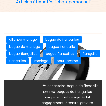
Articles étiquetés "choix personnel"
alliance mariage
bague de fiancailles
bague de mariage
bague fiancaille
bague fiançailles
bague fiancailles
fiançaille
fiançailles
mariage
pour femme
,
accessoire
bague de fiancaille
,
,
homme
bagues de fiançailles
,
,
,
choix personnel
design
éclat
,
,
engagement
éternité
gravure