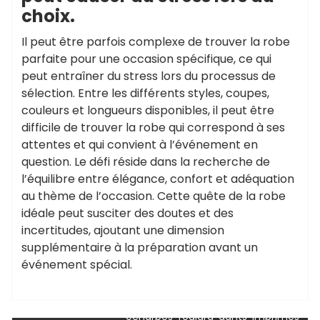
choix.
Il peut être parfois complexe de trouver la robe
parfaite pour une occasion spécifique, ce qui
peut entraîner du stress lors du processus de
sélection. Entre les différents styles, coupes,
couleurs et longueurs disponibles, il peut être
difficile de trouver la robe qui correspond à ses
attentes et qui convient à l’événement en
question. Le défi réside dans la recherche de
l’équilibre entre élégance, confort et adéquation
au thème de l’occasion. Cette quête de la robe
idéale peut susciter des doutes et des
incertitudes, ajoutant une dimension
supplémentaire à la préparation avant un
,
,
accessoires
bijoux
boucles
événement spécial.
,
d'oreilles statement
casques
,
,
,
audio
ceinture
chaînes dorées
,
,
,
chapeaux
collants
couleurs
,
,
,
écharpes
foulard
gants
imprimés