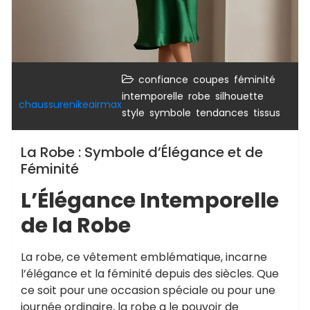
,
,
,
confiance
coupes
féminité
,
,
,
intemporelle
robe
silhouette
chaussurenikeairmax
,
,
,
style
symbole
tendances
tissus
La Robe : Symbole d’Élégance et de
Féminité
L’Élégance Intemporelle
de la Robe
La robe, ce vêtement emblématique, incarne
l’élégance et la féminité depuis des siècles. Que
ce soit pour une occasion spéciale ou pour une
journée ordinaire, la robe a le pouvoir de