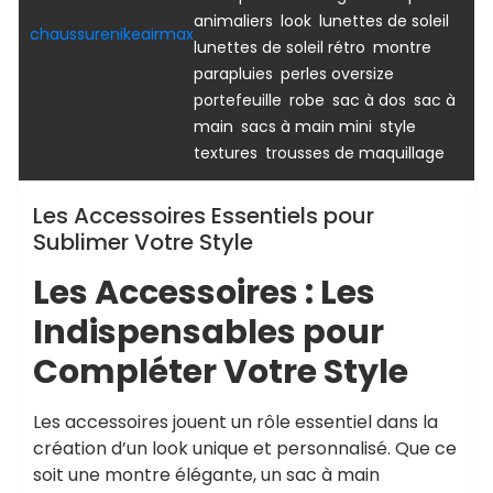
,
,
,
animaliers
look
lunettes de soleil
Uncategorized
chaussurenikeairmax
,
,
lunettes de soleil rétro
montre
,
,
parapluies
perles oversize
,
,
,
portefeuille
robe
sac à dos
sac à
,
,
,
main
sacs à main mini
style
,
textures
trousses de maquillage
Les Accessoires Essentiels pour
Sublimer Votre Style
Les Accessoires : Les
Indispensables pour
Compléter Votre Style
Les accessoires jouent un rôle essentiel dans la
création d’un look unique et personnalisé. Que ce
soit une montre élégante, un sac à main