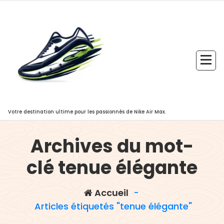
Aller
au
contenu
Votre destination ultime pour les passionnés de Nike Air Max.
Archives du mot-
clé tenue élégante
Accueil
-
authenticité du pull tommy
Articles étiquetés "tenue élégante"
,
,
,
hilfiger femme
chaudes
confort
,
,
élégant
étiquettes d'entretien