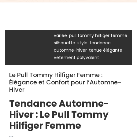
,
finitions impeccables
,
investissement mode durable
,
lavage et repassage appropriés
chaussurenikeairmax
,
mensurations
palette de couleurs
,
,
variée
pull tommy hilfiger femme
tommy
tommy hilfiger
,
,
silhouette
style
tendance
,
,
automne-hiver
tenue élégante
vêtement polyvalent
Le Pull Tommy Hilfiger Femme :
Élégance et Confort pour l’Automne-
Hiver
Tendance Automne-
Hiver : Le Pull Tommy
Hilfiger Femme