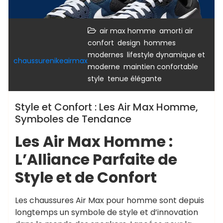
,
,
air max homme
amorti air
,
,
confort
design
hommes
,
modernes
lifestyle dynamique et
chaussurenikeairmax
,
,
moderne
maintien confortable
,
style
tenue élégante
Style et Confort : Les Air Max Homme,
Symboles de Tendance
Les Air Max Homme :
L’Alliance Parfaite de
Style et de Confort
Les chaussures Air Max pour homme sont depuis
longtemps un symbole de style et d’innovation