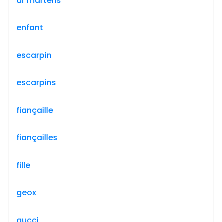
dr martens
enfant
escarpin
escarpins
fiançaille
fiançailles
fille
geox
gucci