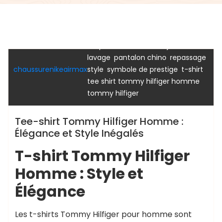
,
,
confort
décontracté chic
,
,
étiquettes d'entretien
jeans
,
,
,
lavage
pantalon chino
repassage
t shirt
tee
tee shirt
tommy
,
,
,
chaussurenikeairmax
style
symbole de prestige
t-shirt
tommy hilfiger
,
tee shirt tommy hilfiger homme
tommy hilfiger
Tee-shirt Tommy Hilfiger Homme :
Élégance et Style Inégalés
T-shirt Tommy Hilfiger
Homme : Style et
Élégance
Les t-shirts Tommy Hilfiger pour homme sont