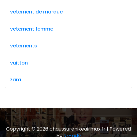
vetement de marque
vetement femme
vetements
vuitton
zara
Copyright © 2026 chaussurenikeairmax.fr | Powered
by
Storely