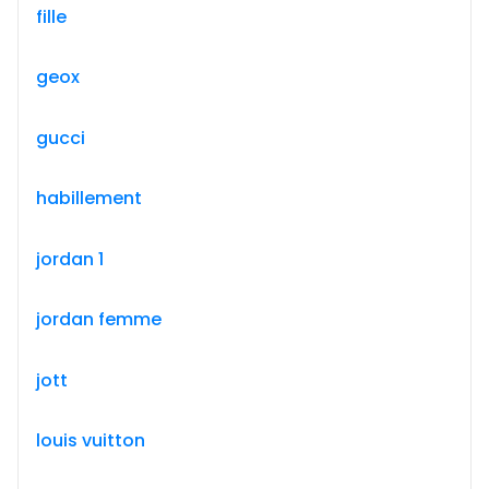
fille
geox
gucci
habillement
jordan 1
jordan femme
jott
louis vuitton