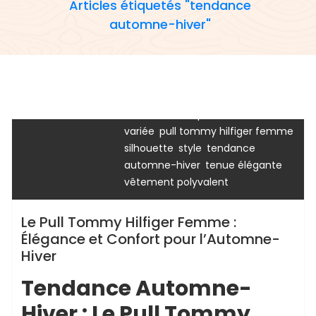
Articles étiquetés "tendance
authenticité du pull tommy
automne-hiver"
,
,
,
hilfiger femme
chaudes
confort
,
,
élégant
étiquettes d'entretien
,
finitions impeccables
,
investissement mode durable
,
lavage et repassage appropriés
chaussurenikeairmax
,
mensurations
palette de couleurs
,
,
variée
pull tommy hilfiger femme
tommy
tommy hilfiger
,
,
silhouette
style
tendance
,
,
automne-hiver
tenue élégante
vêtement polyvalent
Le Pull Tommy Hilfiger Femme :
Élégance et Confort pour l’Automne-
Hiver
Tendance Automne-
Hiver : Le Pull Tommy