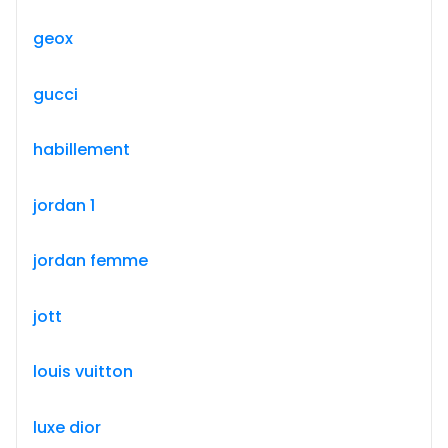
geox
gucci
habillement
jordan 1
jordan femme
jott
louis vuitton
luxe dior