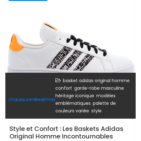
,
basket adidas original homme
,
,
confort
garde-robe masculine
,
héritage iconique
modèles
chaussurenikeairmax
,
emblématiques
palette de
,
couleurs variée
style
Style et Confort : Les Baskets Adidas
Original Homme Incontournables