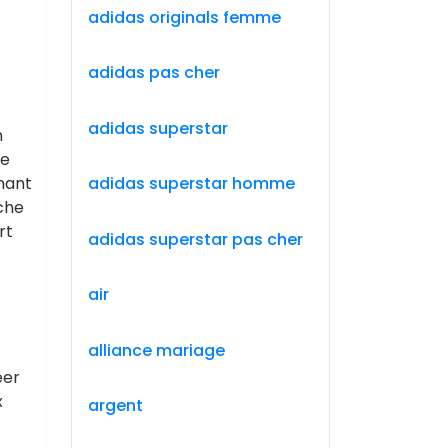
adidas originals femme
adidas pas cher
adidas superstar
n
ée
mant
adidas superstar homme
uche
rt
adidas superstar pas cher
air
alliance mariage
éer
x
argent