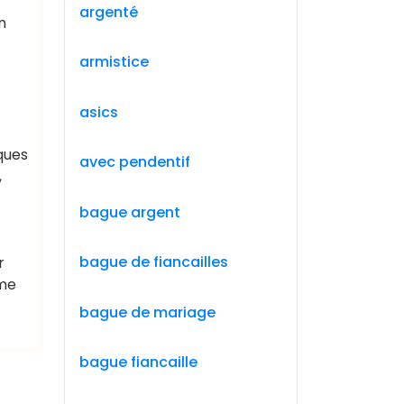
argenté
n
armistice
asics
ques
avec pendentif
,
bague argent
bague de fiancailles
r
mme
bague de mariage
bague fiancaille