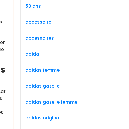
50 ans
s
accessoire
accessoires
rer
le
adida
ts
adidas femme
adidas gazelle
car
s
adidas gazelle femme
et
adidas original
l