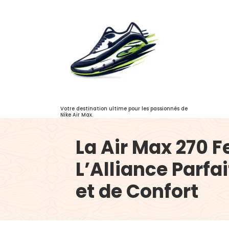
Aller
au
contenu
Votre destination ultime pour les passionnés de
Nike Air Max.
La Air Max 270 
L’Alliance Parfai
et de Confort