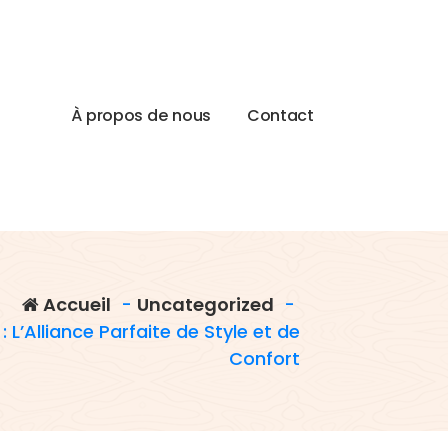
À
p
r
o
p
o
s
d
e
n
o
u
s
C
o
n
t
a
c
t
Accueil
-
Uncategorized
-
 L’Alliance Parfaite de Style et de
Confort