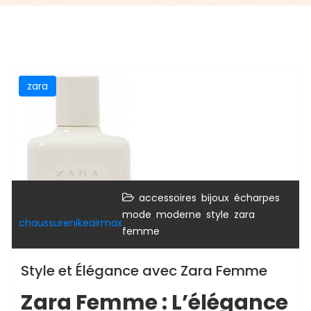
zara
,
,
,
accessoires
bijoux
écharpes
,
,
,
mode
moderne
style
zara
chaussurenikeairmax
femme
Style et Élégance avec Zara Femme
Zara Femme : L’élégance