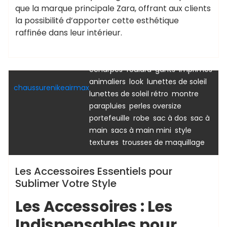
que la marque principale Zara, offrant aux clients
la possibilité d’apporter cette esthétique
,
,
accessoires
bijoux
boucles
raffinée dans leur intérieur.
,
d'oreilles statement
casques
,
,
,
audio
ceinture
chaînes dorées
,
,
,
chapeaux
collants
couleurs
,
,
,
écharpes
foulard
gants
imprimés
,
,
,
animaliers
look
lunettes de soleil
Uncategorized
chaussurenikeairmax
,
,
lunettes de soleil rétro
montre
,
,
parapluies
perles oversize
,
,
,
portefeuille
robe
sac à dos
sac à
,
,
,
main
sacs à main mini
style
,
textures
trousses de maquillage
Les Accessoires Essentiels pour
Sublimer Votre Style
Les Accessoires : Les
Indispensables pour