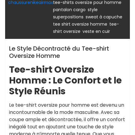
,
chaussurenikeairmax
tee-shirts oversize pour homme
,
,
pantalon cargo
style
,
,
superpositions
sweat à capuche
,
tee shirt oversize homme
tee-
,
shirt oversize
veste en cuir
Le Style Décontracté du Tee-shirt
Oversize Homme
Tee-shirt Oversize
Homme : Le Confort et le
Style Réunis
Le tee-shirt oversize pour homme est devenu un
incontournable de la mode masculine. Avec sa
coupe ample et décontractée, il offre un confort
inégalé tout en ajoutant une touche de style
moderne à n’importe quelle tenue. Que vous