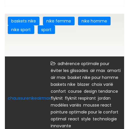
baskets nike
nike femme
nike homme
nike sport
sport
adhérence optimale pour
,
,
éviter les glissades
air max
amorti
,
,
air max
basket nike pour homme
,
,
,
baskets nike
blazer
choix varié
,
,
,
confort
course
design tendance
,
,
,
chaussurenikeairmax
flyknit
flyknit respirant
jordan
,
,
modèles variés
mousse react
pointure optimale pour le confort
,
,
,
optimal
react
style
technologie
innovante