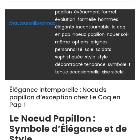
,
croatie
destination noeuds
,
,
papillon
événement formel
Uncategorized
,
,
évolution
formelle
hommes
chaussurenikeairmax
,
,
élégants
incontournable
le coq
,
,
en pap
noeud papillon
nouer soi-
,
,
,
même
options
origines
,
,
,
personnalisé
soie
soldats
,
,
sophistiquée
style
style
,
,
,
décontracté tendance
symbole
t
,
tenue occasionnelle
xixe siècle
Élégance intemporelle : Noeuds
papillon d’exception chez Le Coq en
Pap !
Le Noeud Papillon :
Symbole d’Élégance et de
Style