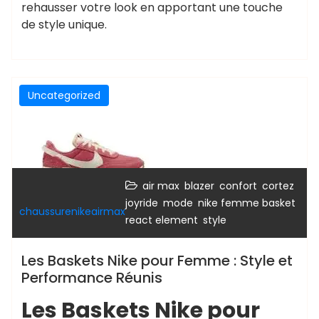
rehausser votre look en apportant une touche
de style unique.
Uncategorized
,
,
,
,
air max
blazer
confort
cortez
,
,
,
joyride
mode
nike femme basket
chaussurenikeairmax
,
react element
style
Les Baskets Nike pour Femme : Style et
Performance Réunis
Les Baskets Nike pour