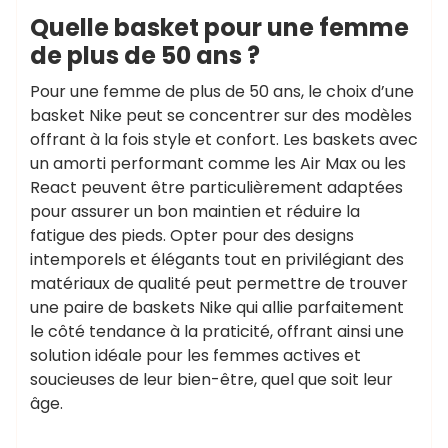
Quelle basket pour une femme
de plus de 50 ans ?
Pour une femme de plus de 50 ans, le choix d’une
basket Nike peut se concentrer sur des modèles
offrant à la fois style et confort. Les baskets avec
un amorti performant comme les Air Max ou les
React peuvent être particulièrement adaptées
pour assurer un bon maintien et réduire la
fatigue des pieds. Opter pour des designs
intemporels et élégants tout en privilégiant des
matériaux de qualité peut permettre de trouver
une paire de baskets Nike qui allie parfaitement
le côté tendance à la praticité, offrant ainsi une
,
,
accessoire
armée royale
art
solution idéale pour les femmes actives et
,
,
,
du noeud papillon
blazer
bois
soucieuses de leur bien-être, quel que soit leur
,
chemise en jean
chemise
âge.
,
,
habillée
chic
collection haut de
,
,
,
gamme
costume
couleurs