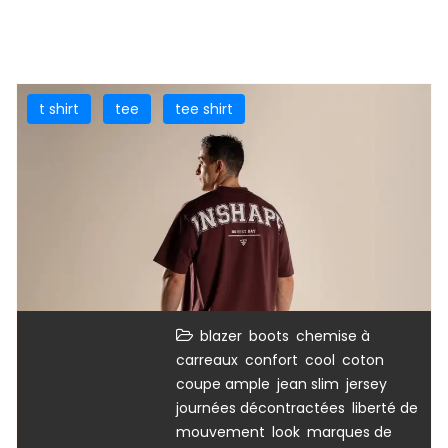
t shirt
tee
tee shirt
,
,
blazer
boots
chemise à
,
,
,
,
carreaux
confort
cool
coton
,
,
,
coupe ample
jean slim
jersey
,
journées décontractées
liberté de
,
,
mouvement
look
marques de