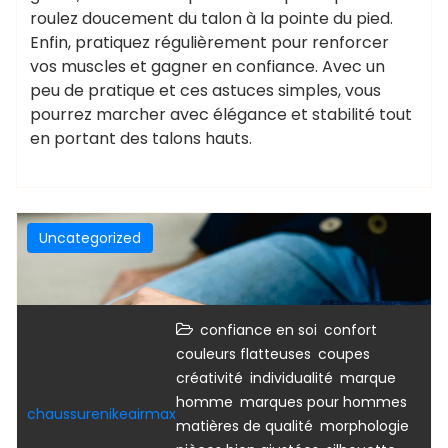
roulez doucement du talon à la pointe du pied.
Enfin, pratiquez régulièrement pour renforcer
vos muscles et gagner en confiance. Avec un
peu de pratique et ces astuces simples, vous
pourrez marcher avec élégance et stabilité tout
en portant des talons hauts.
Uncategorized
,
,
confiance en soi
confort
,
,
couleurs flatteuses
coupes
,
,
créativité
individualité
marque
,
,
homme
marques pour hommes
chaussurenikeairmax
,
,
matières de qualité
morphologie