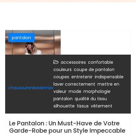
pantalon
,
,
accessoires
confortable
,
,
couleurs
coupe de pantalon
,
,
,
coupes
entretenir
indispensable
,
laver correctement
mettre en
chaussurenikeairmax
,
,
,
valeur
mode
morphologie
,
,
pantalon
qualité du tissu
,
,
silhouette
tissus
vêtement
Le Pantalon : Un Must-Have de Votre
Garde-Robe pour un Style Impeccable