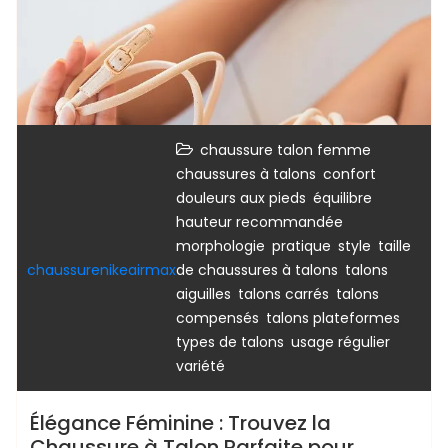
,
chaussure talon femme
,
,
chaussures à talons
confort
,
,
douleurs aux pieds
équilibre
,
hauteur recommandée
,
,
,
morphologie
pratique
style
taille
,
chaussurenikeairmax
de chaussures à talons
talons
,
,
aiguilles
talons carrés
talons
,
,
compensés
talons plateformes
,
,
types de talons
usage régulier
variété
Élégance Féminine : Trouvez la
Chaussure à Talon Parfaite pour